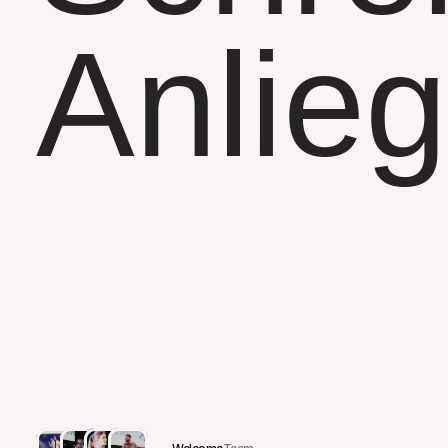
+49 211 9233113
office@fokus-kirche.de
Anlieg
Wenn
Du
mit
uns
in
Kontakt
tre
möchtest,
oder
ein
Gebetsanli
und
jemanden
brauchst
der
für
betet,
oder
einfach
nur
deine
E
mit
Gott
teilen
möchtest,
um
da
andere
zu
ermutigen.
Hier
ist
d
Ort
dafür!