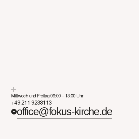
Wir
können
großzügig
sein,
weil
G
großzügig
mit
uns
ist.
Jetzt geben
Mittwoch und Freitag 09:00 – 13:00 Uhr
+49 211 9233113
office@fokus-kirche.de