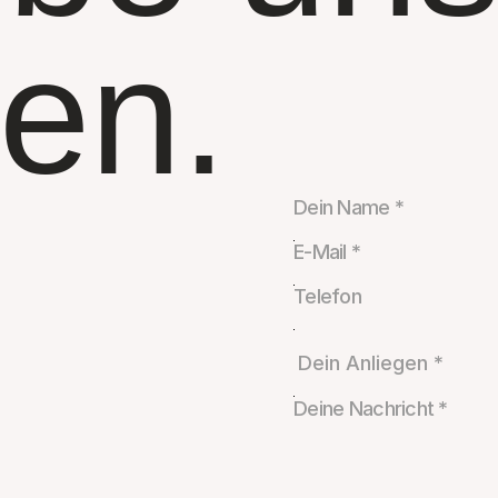
en.
ten
egen
hast
dich
rfahrungen
durch
er
richtige